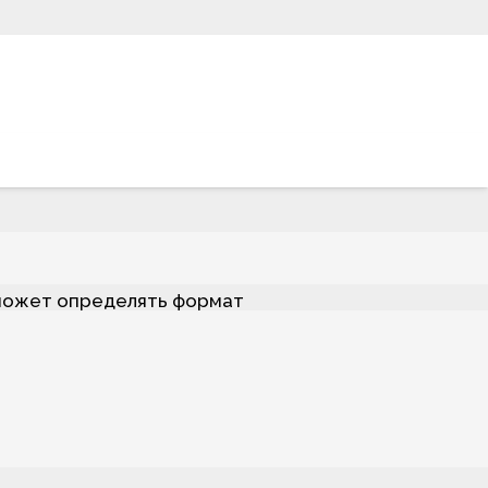
 может определять формат
 условием любого дня, будь