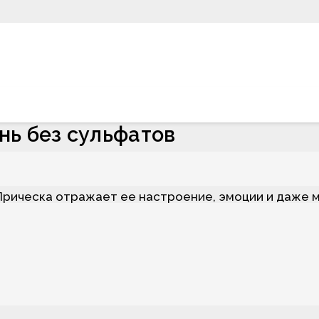
нь без сульфатов
 Прическа отражает ее настроение, эмоции и даже
 и ухоженный вид волос хочется сделать неизменным
изни.
ов: