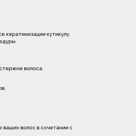
се кератинизации кутикулу.
едуры.
 стержне волоса.
ов.
е ваших волос в сочетании с