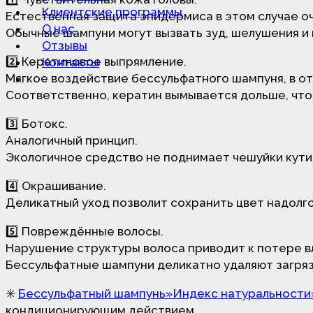
Клиентские программы
Естественная защита эпидермиса в этом случае оч
О нас
Обычные шампуни могут вызвать зуд, шелушения и
Отзывы
2️⃣ Кератиновое выпрямление.
Контакты
Мягкое воздействие бессульфатного шампуня, в от
Соответственно, кератин вымывается дольше, что
3️⃣ Ботокс.
Аналогичный принцип.
Экологичное средство не поднимает чешуйки кути
4️⃣ Окрашивание.
Деликатный уход позволит сохранить цвет надолг
5️⃣ Повреждённые волосы.
Нарушение структуры волоса приводит к потере вл
Бессульфатные шампуни деликатно удаляют загряз
✳️
Бессульфатный шампунь»Индекс натуральности
кондиционирующим действием.