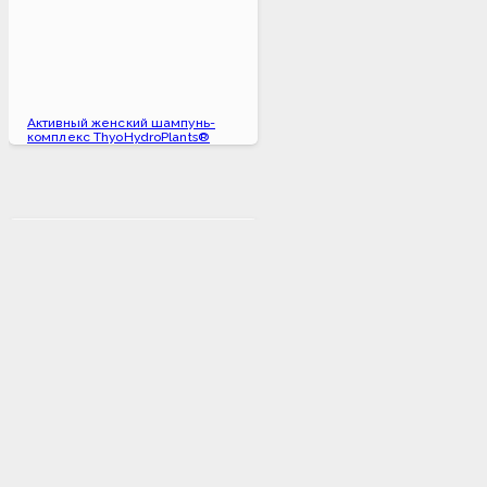
Активный женский шампунь-
комплекс ThyoHydroPlants®