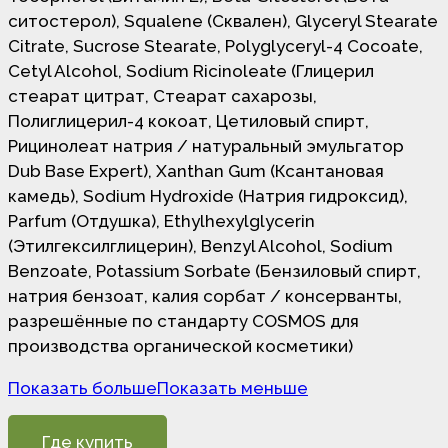
ситостерол), Squalene (Сквален), Glyceryl Stearate
Citrate, Sucrose Stearate, Polyglyceryl-4 Cocoate,
Cetyl Alcohol, Sodium Ricinoleate (Глицерил
стеарат цитрат, Стеарат сахарозы,
Полиглицерил-4 кокоат, Цетиловый спирт,
Рицинолеат натрия / натуральный эмульгатор
Dub Base Expert), Xanthan Gum (Ксантановая
камедь), Sodium Hydroxide (Натрия гидроксид),
Parfum (Отдушка), Ethylhexylglycerin
(Этилгексилглицерин), Benzyl Alcohol, Sodium
Benzoate, Potassium Sorbate (Бензиловый спирт,
натрия бензоат, калия сорбат / консерванты,
разрешённые по стандарту COSMOS для
производства органической косметики)
Показать больше
Показать меньше
Где купить