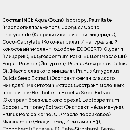
Состав INCI:
Aqua (Вода), Isopropyl Palmitate
(Изопропилпальмитат), Caprylic/Capric
Triglyceride (Каприлик/каприк триглицериды),
Coco-Caprylate (Коко-каприлат / натуральный
кокосовый эмолент, одобрен ECOCERT), Glycerin
(Глицерин), Butyrospermum Parkii Butter (Масло ши),
Yogurt Powder (Йогуртен), Prunus Amygdalus Dulcis
Oil (Масло сладкого миндаля), Prunus Amygdalus
Dulcis Seed Extract (Экстракт семян сладкого
миндаля), Milk Protein Extract (Экстракт молочных
протеинов) Bertholletia Excelsa Seed Extract
(Экстракт бразильского ореха), Leptospermum
Scoparium Honey Extract (Экстракт мёда манука),
Prunus Persica Kernel Oil (Масло персиковое),
Niacinamide (Ниацинамид / витамин В3),
Tocopherol (Витамин Е), Beta-Sitosterol (Бета-