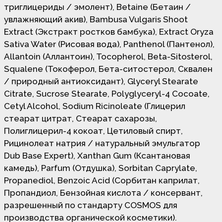
триглицериды / эмолент), Betaine (Бетаин /
увлажняющий акив), Bambusa Vulgaris Shoot
Extract (Экстракт ростков бамбука), Extract Oryza
Sativa Water (Рисовая вода), Panthenol (Пантенол),
Allantoin (Аллантоин), Tocopherol, Beta-Sitosterol,
Squalene (Токоферол, Бета-ситостерол, Сквален
/ природный антиоксидант), Glyceryl Stearate
Citrate, Sucrose Stearate, Polyglyceryl-4 Cocoate,
Cetyl Alcohol, Sodium Ricinoleate (Глицерил
стеарат цитрат, Стеарат сахарозы,
Полиглицерил-4 кокоат, Цетиловый спирт,
Рицинолеат натрия / натуральный эмульгатор
Dub Base Expert), Xanthan Gum (Ксантановая
камедь), Parfum (Отдушка), Sorbitan Caprylate,
Propanediol, Benzoic Acid (Сорбитан каприлат,
Пропандиол, Бензойная кислота / консервант,
разрешенный по стандарту COSMOS для
производства органической косметики).