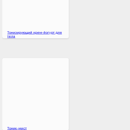
Тонизирующий крем-йогурт для
тела
Тоник-мист