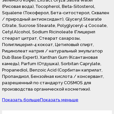
зелёного кофе), Extract Oryza Sativa Water
(Рисовая вода), Tocopherol, Beta-Sitosterol,
Squalene (Токоферол, Бета-ситостерол, Сквален
/ природный антиоксидант), Glyceryl Stearate
Citrate, Sucrose Stearate, Polyglyceryl-4 Cocoate,
Cetyl Alcohol, Sodium Ricinoleate (Глицерил
стеарат цитрат, Стеарат сахарозы,
Полиглицерил-4 кокоат, Цетиловый спирт,
Рицинолеат натрия / натуральный эмульгатор
Dub Base Expert), Xanthan Gum (Ксантановая
камедь), Parfum (Отдушка), Sorbitan Caprylate,
Propanediol, Benzoic Acid (Сорбитан каприлат,
Пропандиол, Бензойная кислота / консервант,
разрешенный по стандарту COSMOS для
производства органической косметики).
Показать больше
Показать меньше