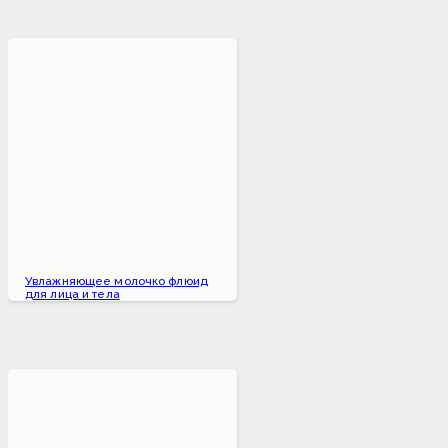
Увлажняющее молочко флюид
для лица и тела