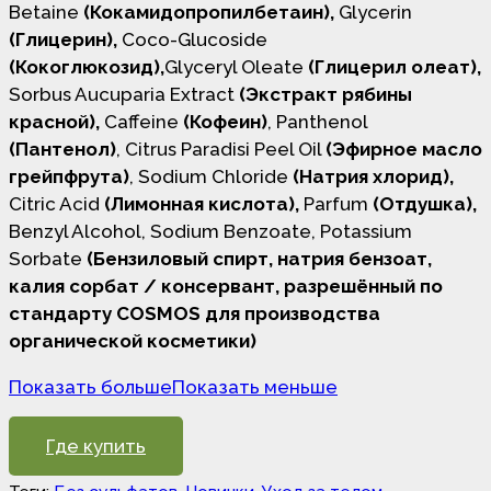
Betaine
(Кокамидопропилбетаин),
Glycerin
(Глицерин),
Coco-Glucoside
(Кокоглюкозид),
Glyceryl Oleate
(Глицерил олеат),
Sorbus Aucuparia Extract
(Экстракт рябины
красной),
Caffeine
(Кофеин)
, Panthenol
(Пантенол)
, Citrus Paradisi Peel Oil
(Эфирное масло
грейпфрута)
, Sodium Chloride
(Натрия хлорид),
Citric Acid
(Лимонная кислота),
Parfum
(Отдушка),
Benzyl Alcohol, Sodium Benzoate, Potassium
Sorbate
(Бензиловый спирт, натрия бензоат,
калия сорбат / консервант, разрешённый по
стандарту COSMOS для производства
органической косметики)
Показать больше
Показать меньше
Где купить